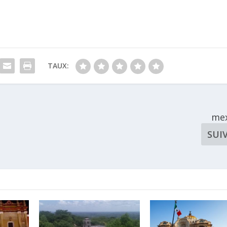
TAUX:
mex
SUI