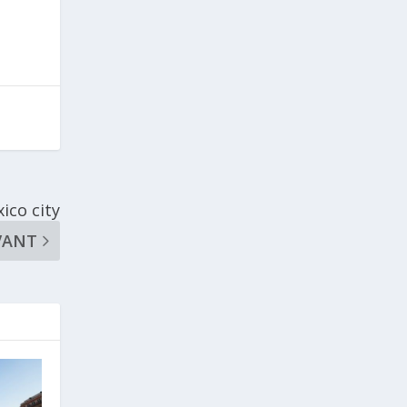
ico city
VANT